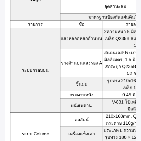
อุตสาหะลม
มาตรฐานป้องกันแผ่นดินไห
รายการ
ชื่อ
รายละเ
2ความหนา.5 มิลล
แสงหลอดหลักด้านบน
เหล็ก Q235B สแตน
ม2
สแตนเลสประเภท 
มิลลิเมตร, 1.5 มิล
รางด้านบนแสงรอง A
สกระปุก Q235B ข
ระบบกรอบบน
ม2 กระ
รูปทรง 210x160
ชิ้นมุม
เหล็ก 11
กระดาษหนัง
0.45 มิลล
V-831 โป้เหล็
ผนังเพดาน
มิลลิเ
210x160mm, Q235
คอลัมน์
กระดาษ 110g/m2
ประเภท L ความหนา 
ระบบ Colume
เครื่องแข็งเสา
รูปทรง 180 × 120 