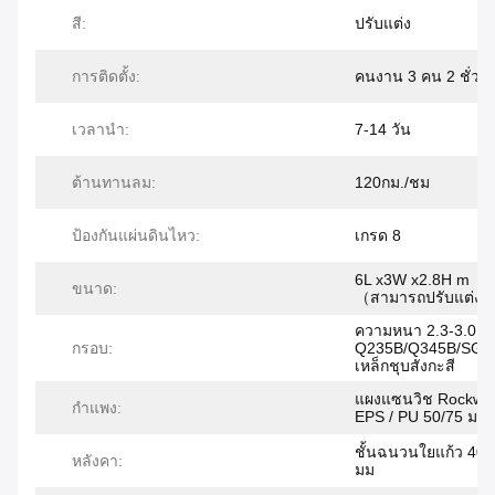
สี:
ปรับแต่ง
การติดตั้ง:
คนงาน 3 คน 2 ชั่วโ
เวลานำ:
7-14 วัน
ต้านทานลม:
120กม./ชม
ป้องกันแผ่นดินไหว:
เกรด 8
6L x3W x2.8H m
ขนาด:
（สามารถปรับแต่งได
ความหนา 2.3-3.0 ม
กรอบ:
Q235B/Q345B/SGC
เหล็กชุบสังกะสี
แผงแซนวิช Rockwoo
กำแพง:
EPS / PU 50/75 มม
ชั้นฉนวนใยแก้ว 40/
หลังคา:
มม