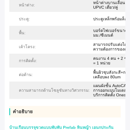
หน้าต่างบานเลื่อนก
หน้าต่าง:
UPVC เดี่ยว/คู่
ประตู:
ประตูเหล็กพร้อมล็อค
บอร์ดไฟเบอร์ขนาด 
พื้น:
มม./ซีเมนต์
สามารถปรับแต่งได้
เค้าโครง:
ความต้องการของคุ
คนงาน 4 คน + 2 ชั่
การติดตั้ง:
= 1 หน่วย
พื้นผิวชุบสังกะสี+การ
ต่อต้าน:
เคลือบผง 80um
แผนผังชั้น AutoCAD
ความสามารถด้านโซลูชันทางวิศวกรรม:
การออกแบบโมเดล 3 
บริการติดตั้ง Onesit
คําอธิบาย
บ้านเรือนบรรจุขวดแบบพับพับ Prefab หินหญ้า เอนกประกัน