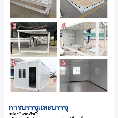
การบรรจุและบรรจุ
กล่อง "แซนวิช":