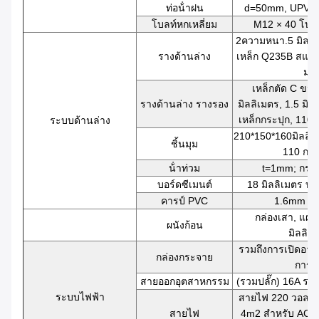
ท่อน้ําฝน
d=50mm, UPVC
โบลท์หกเหลี่ยม
M12 × 40 โบลท
2ความหนา.5 มิลล
รางด้านล่าง
เหล็ก Q235B สแตน
ม2
เหล็กตัด C ขนา
รางด้านล่าง รางรอง
มิลลิเมตร, 1.5 มิ
เหล็กกระปุก, 110 
ระบบด้านล่าง
210*150*160มิลลิเ
ชิ้นมุม
110 กรั
น้ําท่วม
t=1mm; กระ
บอร์ดซีเมนต์
18 มิลลิเมตร บอ
คารป์ PVC
1.6mm พื
กล่องเสา, แผ่น
ผนังก้อน
มิลลิเ
รวมถึงการเปิดอาก
กล่องกระจาย
การรั
สายออกอุตสาหกรรม
(รวมปลั๊ก) 16A รวม
ระบบไฟฟ้า
สายไฟ 220 วอลต์,
สายไฟ
4m2 สําหรับ AC, 