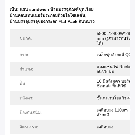
เน้น:
แผน sandwich บ้านบรรจุภัณฑ์ชุดเรียบ
,
บ้านคอนเทนเนอร์ประกอบด้วยไอโซเลชั่น
,
บ้านบรรจุบรรจุของกระจก Flat Pack กันหนาว
5800L*2400W*289
ขนาด:
mm ((สามารถปรับแต
ได้)
กรอบ:
เหล็กชุบสังกะสี Q23
แผงแซนวิช Rockwo
กำแพง:
50/75 มม
18 มิลลิเมตร บอร์ดเ
พื้น:
ซีเมนต์+พื้นพีวีซี
หลังคา:
ชั้นฉนวนใยแก้ว 40 
เคลือบผง 110um +
ป้องกันสนิม:
สังกะสี
จิตรกรรม:
เคลือบผง