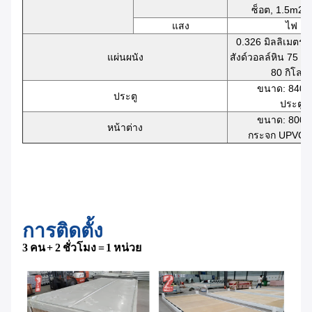
ซ็อต, 1.5m2 ส
แสง
ไฟ L
0.326 มิลลิเมตร ผ
แผ่นผนัง
สังด์วอลล์หิน 75 มิ
80 กิโลกร
ขนาด: 840
ประตู
ประตูเห
ขนาด: 800
หน้าต่าง
กระจก UPVC 4
การติดตั้ง
3 คน + 2 ชั่วโมง = 1 หน่วย