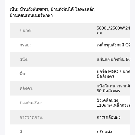
เน้น:
บ้านถังพับพกพา
,
บ้านถังพับได้ โลหะเหล็ก
,
บ้านคอนเทนเนอร์พกพา
5800L*2560W*248
ขนาด:
มม
กรอบ:
เหล็กชุบสังกะสี Q23
ผนัง:
แผ่นแซนวิชหิน 50 ม
บอร์ด MGO ขนาด 1
พื้น:
มิลลิเมตร
ผนังกันหนาวจากผ้าแ
หลังคา:
50 มิลลิเมตร
ผิวเคลือบผง
ป้องกันสนิม:
110um+เหล็กกระดา
การวาดภาพ:
การเคลือบผง
สี:
ปรับแต่ง