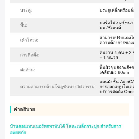
ประตู:
ประตูเหล็กพร้อมล็อค
บอร์ดไฟเบอร์ขนาด 
พื้น:
มม./ซีเมนต์
สามารถปรับแต่งได้
เค้าโครง:
ความต้องการของคุ
คนงาน 4 คน + 2 ชั่
การติดตั้ง:
= 1 หน่วย
พื้นผิวชุบสังกะสี+การ
ต่อต้าน:
เคลือบผง 80um
แผนผังชั้น AutoCAD
ความสามารถด้านโซลูชันทางวิศวกรรม:
การออกแบบโมเดล 3 
บริการติดตั้ง Onesit
คําอธิบาย
บ้านคอนเทนเนอร์พกพาพับได้ โลหะเหล็กกระปุก สําหรับการ
อพยพภัย