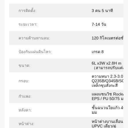
การติดตั้ง:
3 คน 5 นาที
ระยะเวลา:
7-14 วัน
ความต้านทานลม:
120 กิโลเมตรต่อชั่ว
ป้องกันแผ่นดินไหว:
เกรด 8
6L x3W x2.8H m
ขนาด:
（สามารถปรับแต่งได
ความหนา 2.3-3.0 ม
กรอบ:
Q235B/Q345B/SGC
เหล็กชุบสังกะสี
แผงแซนวิช Rockwoo
กำแพง:
EPS / PU 50/75 มม
ชั้นฉนวนใยแก้ว 40/
หลังคา:
มม
หน้าต่างบานเลื่อนก
หน้าต่าง:
UPVC เดี่ยว/คู่