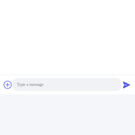
Tags:
บ้านคอนเทนเนอร์พับได้
บ้านถังพับออก
บ้านถังพับ
ผลิตภัณฑ์ที่คล้ายกัน
Photo
วิดีโอ
วิดีโอ
วิด
Video Call
บ้านคอนเทนเนอร์ที่พับได้
บ้านคอนเทนเนอร์พกพาน
บ๊