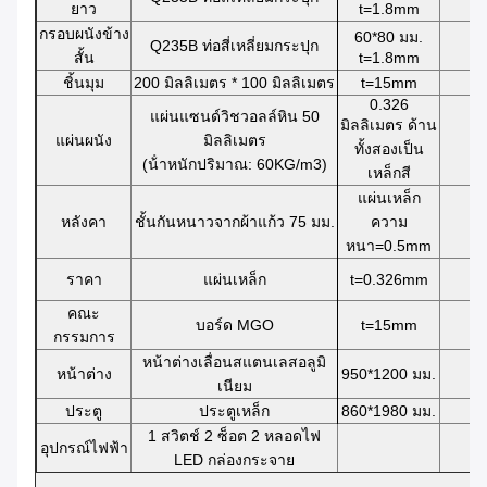
ยาว
t=1.8mm
กรอบผนังข้าง
60*80 มม.
Q235B ท่อสี่เหลี่ยมกระปุก
สั้น
t=1.8mm
ชิ้นมุม
200 มิลลิเมตร * 100 มิลลิเมตร
t=15mm
0.326
แผ่นแซนด์วิชวอลล์หิน 50
มิลลิเมตร ด้าน
แผ่นผนัง
มิลลิเมตร
ทั้งสองเป็น
(น้ําหนักปริมาณ: 60KG/m3)
เหล็กสี
แผ่นเหล็ก
หลังคา
ชั้นกันหนาวจากผ้าแก้ว 75 มม.
ความ
หนา=0.5mm
ราคา
แผ่นเหล็ก
t=0.326mm
คณะ
บอร์ด MGO
t=15mm
กรรมการ
หน้าต่างเลื่อนสแตนเลสอลูมิ
หน้าต่าง
950*1200 มม.
เนียม
ประตู
ประตูเหล็ก
860*1980 มม.
1 สวิตช์ 2 ซ็อต 2 หลอดไฟ
อุปกรณ์ไฟฟ้า
LED กล่องกระจาย